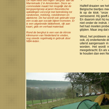
De NBA heeft een eigen 'berghut' aan de
Marnixkade 2 in Amsterdam. Deze ac-
Halfelf draaien we he
commodatie maakt het mogelijk dat de
bergsportgroep al jaren theoretische
Belgische biertjes mee
opleidingen verzorgt met betrekking tot
ik op de klok: “onze 
randonnee, trekking, rotsklimmen en
verrassend. Hij geeft
alpinisme. De hut wordt ook gebruikt voor
En daarom sluit hij nu
een scala aan sociale bijeen-komsten. Er
niet onder de indruk
is een uitgebreide bibliotheek, rijk aan
het had moeten prober
kaart, gids en verhaal materiaal.
glijden. Maar zeg dat 
Rond de berghut is een van de éérste
klimmuren van Nederland te vinden,
Wout, het probleem a
nog steeds regelmatig in gebruik door
ook, zij onderkende d
NBA-leden .
uiterst aangenaam in
worden. Het wordt n
meegebracht. En als w
te houden dan een Ned