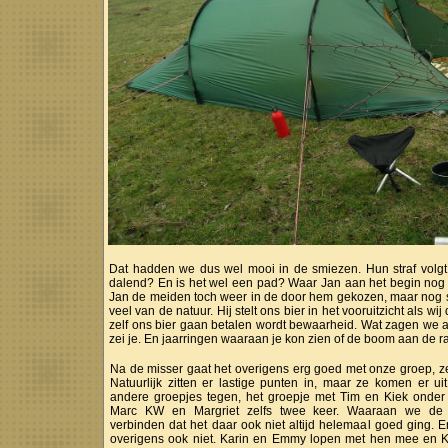
Dat hadden we dus wel mooi in de smiezen. Hun straf volgt 
dalend? En is het wel een pad? Waar Jan aan het begin nog 
Jan de meiden toch weer in de door hem gekozen, maar nog ste
veel van de natuur. Hij stelt ons bier in het vooruitzicht al
zelf ons bier gaan betalen wordt bewaarheid. Wat zagen we all
zei je. En jaarringen waaraan je kon zien of de boom aan de r
Na de misser gaat het overigens erg goed met onze groep, ze 
Natuurlijk zitten er lastige punten in, maar ze komen er 
andere groepjes tegen, het groepje met Tim en Kiek onder 
Marc KW en Margriet zelfs twee keer. Waaraan we de v
verbinden dat het daar ook niet altijd helemaal goed ging. E
overigens ook niet. Karin en Emmy lopen met hen mee en K