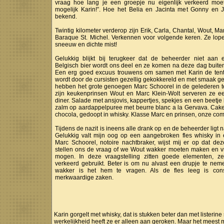
vraag hoe lang je een groepje nu eigenlijk verkeerd moet
mogelijk Karin!”. Hoe het Belia en Jacinta met Gonny en J
bekend.
Twintig kilometer verderop zijn Erik, Carla, Chantal, Wout, 
Baraque St. Michel. Verkennen voor volgende keren. Ze lope
sneeuw en dichte mist!
Gelukkig blijkt bij terugkeer dat de beheerder niet aan
Belgisch bier wordt ons deel en ze komen na deze dag buiten
Een erg goed excuus trouwens om samen met Karin de tent
wordt door de cursisten gezellig gekokkereld en met smaak ge
hebben het grote genoegen Marc Schoorel in de gelederen t
zijn keukenprinsen Wout en Marc Klein-Wolt serveren ze e
diner. Salade met ansjovis, kappertjes, spekjes en een beetje
zalm op aardappelpuree met beurre blanc a la Gervava. Cak
chocola, gedoopt in whisky. Klasse Marc en prinsen, onze co
Tijdens de nazit is ineens alle drank op en de beheerder ligt n
Gelukkig valt mijn oog op een aangebroken fles whisky in 
Marc Schoorel, notoire nachtbraker, wijst mij er op dat de
stellen ons de vraag of we Wout wakker moeten maken en v
mogen. In deze vraagstelling zitten goede elementen, ze
verkeerd gebruikt. Beter is om nu alvast een drupje te ne
wakker is het hem te vragen. Als de fles leeg is con
merkwaardige zaken.
Karin gorgelt met whisky, dat is stukken beter dan met listerine
werkelijkheid heeft ze er alleen aan geroken. Maar het meest 