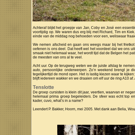
Achteraf blijkt het groepje van Jan, Coby en José een essent
voortijdig op. We waren dus erg blij met Richard, Tim en Ki
einde van de middag nog behoeden voor een, weliswaar fraaie
We nemen afscheid en gaan ons weegs maar bij het frietkot
oefenen is ons deel. Dat heeft wel het voordeel dat we ons 
smaak niet helemaal waar, het wordt tijd dat de Belgen het pata
de meesten van ons al te veel.
Acht uur. Op de terugweg weten we de juiste afslag te nemen
auto, persoonlijke onderwerpen. Zo’n weekend brengt je d
tegelijkertijd de mond open. Het is lastig kiezen waar te kijken
blijft iedereen wakker en we draaien om elf uur de ring A10 
Tenslotte
De groep cursisten is klein dit jaar, veertien, waarvan er n
helemaal prima groep begeleiders. De sfeer was echt top en 
kader, cuvo, what’s in a name?
Leendert P. Bakker, Hoorn, mei 2005. Met dank aan Belia, Wout,