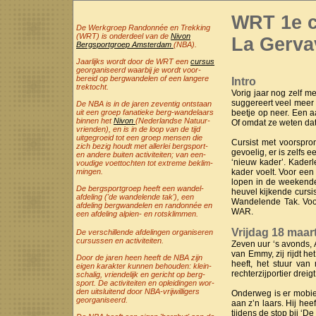
WRT 1e 
De Werkgroep Randonnée en Trekking
(WRT) is onderdeel van de
Nivon
La Gervav
Bergsportgroep Amsterdam
(NBA).
Jaarlijks wordt door de WRT een
cursus
georganiseerd waarbij je wordt voor-
bereid op bergwandelen of een langere
Intro
trektocht.
Vorig jaar nog zelf m
suggereert veel meer 
De NBA is in de jaren zeventig ontstaan
uit een groep fanatieke berg-wandelaars
beetje op neer. Een a
binnen het
Nivon
(Nederlandse Natuur-
Of omdat ze weten dat
vrienden), en is in de loop van de tijd
uitgegroeid tot een groep mensen die
Cursist met voorspro
zich bezig houdt met allerlei bergsport-
gevoelig, er is zelfs
en andere buiten activiteiten; van een-
‘nieuw kader’. Kaderl
voudige voettochten tot extreme beklim-
mingen.
kader voelt. Voor een
lopen in de weekenden
De bergsportgroep heeft een wandel-
heuvel kijkende cursi
afdeling ('de wandelende tak'), een
Wandelende Tak. Voor
afdeling bergwandelen en randonnée en
WAR.
een afdeling alpien- en rotsklimmen.
Vrijdag 18 maar
De verschillende afdelingen organiseren
cursussen en activiteiten.
Zeven uur ‘s avonds, 
van Emmy, zij rijdt h
Door de jaren heen heeft de NBA zijn
heeft, het stuur van
eigen karakter kunnen behouden: klein-
rechterzijportier dreigt
schalig, vriendelijk en gericht op berg-
sport. De activiteiten en opleidingen wor-
den uitsluitend door NBA-vrijwilligers
Onderweg is er mobiel
georganiseerd.
aan z’n laars. Hij hee
tijdens de stop bij ‘