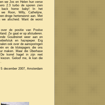
en we Jos en Helen hun verse
ero 2.3 turbo de sporen zien
 back home baby! In het
n we Roon, Willy, Cathelijne,
een droge hertenworst aan. Met
 we afscheid. Want de worst
t over de positie van Poolse
land. Ze gaat er op afstuderen.
nde Goudreinet weer aan en
ebiefstuk en hazepeper. Erg
halen ook over de aansporingen
eën en de klotejagers die ons
uur maken. Maar die Überhase
. De korrel hagel in zijn reet
 kiezen. Geloof me, ik kan die
..
, 5 december 2007, Amsterdam