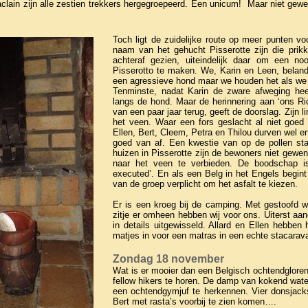
clain zijn alle zestien trekkers hergegroepeerd. Een unicum! Maar niet gew
Toch ligt de zuidelijke route op meer punten vo
naam van het gehucht Pisserotte zijn die prikk
achteraf gezien, uiteindelijk daar om een no
Pisserotto te maken. We, Karin en Leen, beland
een agressieve hond maar we houden het als we 
Tenminste, nadat Karin de zware afweging hee
langs de hond. Maar de herinnering aan ‘ons Ri
van een paar jaar terug, geeft de doorslag. Zijn l
het veen. Waar een fors geslacht al niet goed 
Ellen, Bert, Cleem, Petra en Thilou durven wel e
goed van af. Een kwestie van op de pollen st
huizen in Pisserotte zijn de bewoners niet gewe
naar het veen te verbieden. De boodschap is 
executed’. En als een Belg in het Engels begin
van de groep verplicht om het asfalt te kiezen.
Er is een kroeg bij de camping. Met gestoofd w
zitje er omheen hebben wij voor ons. Uiterst a
in details uitgewisseld. Allard en Ellen hebben
matjes in voor een matras in een echte stacarav
Zondag 18 november
Wat is er mooier dan een Belgisch ochtendgloren.
fellow hikers te horen. De damp van kokend water
een ochtendgymjuf te herkennen. Vier donsjack
Bert met rasta’s voorbij te zien komen….