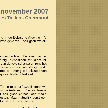
 november 2007
tes Tailles - Cherapont
nd in de Belgische Ardennen. Al
grote geweren. Toch gaan we elk
bij Ganzenhoef. De stemming is
nig. Sebastiaan zit dicht bij
van de vele schandalen rond het
 bouw van de wanstaltige rode
rapt en smerig politiek spel van
ng van de stadsdeelraad.
ie en rond half twaalf staan we
gische Ardennen. Roel en Jeanne
est een graad of zes, een mooie
sten. Maar natuurlijk eerst een
l zestien tententrekkers.