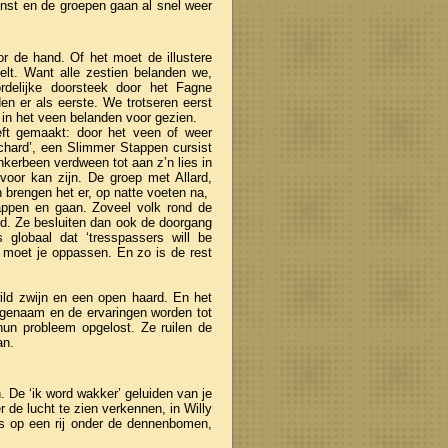
enst en de groepen gaan al snel weer
or de hand. Of het moet de illustere
elt. Want alle zestien belanden we,
ordelijke doorsteek door het Fagne
en er als eerste. We trotseren eerst
in het veen belanden voor gezien.
ft gemaakt: door het veen of weer
chard’, een Slimmer Stappen cursist
inkerbeen verdween tot aan z’n lies in
voor kan zijn. De groep met Allard,
n brengen het er, op natte voeten na,
appen en gaan. Zoveel volk rond de
nd. Ze besluiten dan ook de doorgang
globaal dat ‘tresspassers will be
t moet je oppassen. En zo is de rest
ild zwijn en een open haard. En het
angenaam en de ervaringen worden tot
 hun probleem opgelost. Ze ruilen de
an.
 De ‘ik word wakker’ geluiden van je
 de lucht te zien verkennen, in Willy
s op een rij onder de dennenbomen,