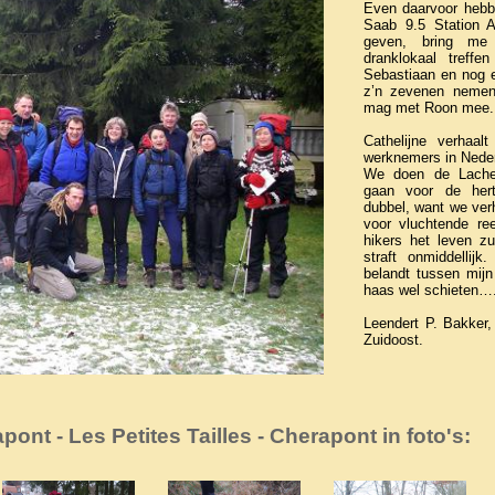
Even daarvoor hebb
Saab 9.5 Station A
geven, bring me
dranklokaal treffe
Sebastiaan en nog 
z’n zevenen nemen
mag met Roon mee.
Cathelijne verhaal
werknemers in Neder
We doen de Lache
gaan voor de hert
dubbel, want we ver
voor vluchtende re
hikers het leven z
straft onmiddellijk
belandt tussen mijn
haas wel schieten…
Leendert P. Bakker
Zuidoost.
pont - Les Petites Tailles - Cherapont in foto's: