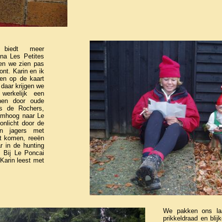
 biedt meer
na Les Petites
en we zien pas
ont. Karin en ik
gen op de kaart
 daar krijgen we
werkelijk een
inen door oude
s de Rochers,
omhoog naar Le
nlicht door de
n jagers met
it komen, reeën
r in de hunting
. Bij Le Poncai
 Karin leest met
We pakken ons laat
prikkeldraad en blij