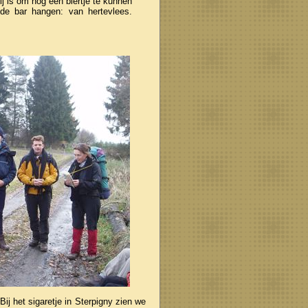
lij is om nog een biertje te kunnen
de bar hangen: van hertevlees.
Bij het sigaretje in Sterpigny zien we