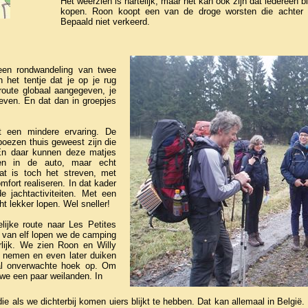
Het weerzien is hartelijk, maar het kan ook zijn dat iedereen b
kopen. Roon koopt een van de droge worsten die achter 
Bepaald niet verkeerd.
een rondwandeling van twee
 het tentje dat je op je rug
route globaal aangegeven, je
geven. En dat dan in groepjes
t een mindere ervaring. De
poezen thuis geweest zijn die
En daar kunnen deze matjes
en in de auto, maar echt
at is toch het streven, met
fort realiseren. In dat kader
 jachtactiviteiten. Met een
cht lekker lopen. Wel sneller!
ijke route naar Les Petites
k van elf lopen we de camping
urlijk. We zien Roon en Willy
ag nemen en even later duiken
aal onverwachte hoek op. Om
we een paar weilanden. In
ie als we dichterbij komen uiers blijkt te hebben. Dat kan allemaal in België. 