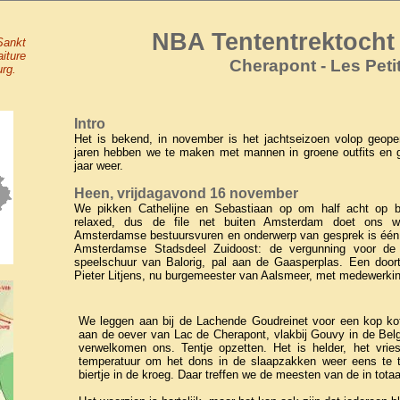
NBA Tententrektocht
Sankt
iture
Cherapont - Les Peti
urg.
Intro
Het is bekend, in november is het jachtseizoen volop geope
jaren hebben we te maken met mannen in groene outfits en 
jaar weer.
Heen, vrijdagavond 16 november
We pikken Cathelijne en Sebastiaan op om half acht op 
relaxed, dus de file net buiten Amsterdam doet ons wei
Amsterdamse bestuursvuren en onderwerp van gesprek is één 
Amsterdamse Stadsdeel Zuidoost: de vergunning voor de
speelschuur van Balorig, pal aan de Gaasperplas. Een doort
Pieter Litjens, nu burgemeester van Aalsmeer, met medewerki
We leggen aan bij de Lachende Goudreinet voor een kop koff
aan de oever van Lac de Cherapont, vlakbij Gouvy in de Bel
verwelkomen ons. Tentje opzetten. Het is helder, het vri
temperatuur om het dons in de slaapzakken weer eens te te
biertje in de kroeg. Daar treffen we de meesten van de in totaa