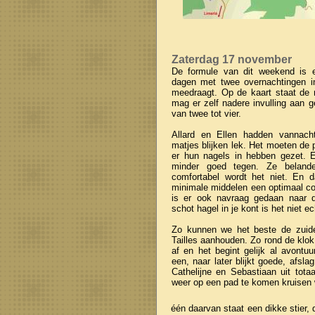
Zaterdag 17 november
De formule van dit weekend is 
dagen met twee overnachtingen in
meedraagt. Op de kaart staat de 
mag er zelf nadere invulling aan 
van twee tot vier.
Allard en Ellen hadden vannach
matjes blijken lek. Het moeten de 
er hun nagels in hebben gezet. 
minder goed tegen. Ze beland
comfortabel wordt het niet. En d
minimale middelen een optimaal com
is er ook navraag gedaan naar de
schot hagel in je kont is het niet e
Zo kunnen we het beste de zuidel
Tailles aanhouden. Zo rond de klo
af en het begint gelijk al avontu
een, naar later blijkt goede, afsl
Cathelijne en Sebastiaan uit tot
weer op een pad te komen kruisen 
één daarvan staat een dikke stier, d